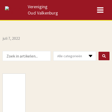
Ga
Vereniging
naar
Oud Valkenburg
de
inhoud
juli 7, 2022
Search
...