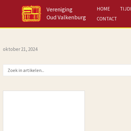
Ga
Vereniging
HOME
TIJD
naar
Oud Valkenburg
de
CONTACT
inhoud
oktober 21, 2024
Search
...