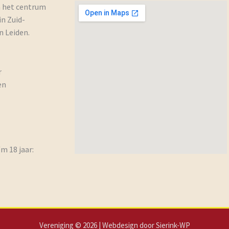
n het centrum
in Zuid-
n Leiden.
r
en
/m 18 jaar:
Vereniging © 2026 | Webdesign door
Sierink-WP