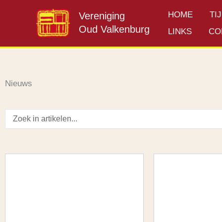
Ga
HOME
TI
Vereniging
naar
Oud Valkenburg
de
LINKS
CO
inhoud
Nieuws
Search
...