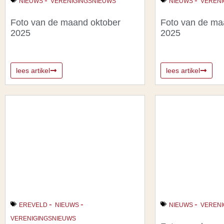
-
-
NIEUWS
VERENIGINGSNIEUWS
NIEUWS
VERENI
Foto van de maand oktober
Foto van de m
2025
2025
lees artikel
lees artikel
-
-
-
EREVELD
NIEUWS
NIEUWS
VERENI
VERENIGINGSNIEUWS