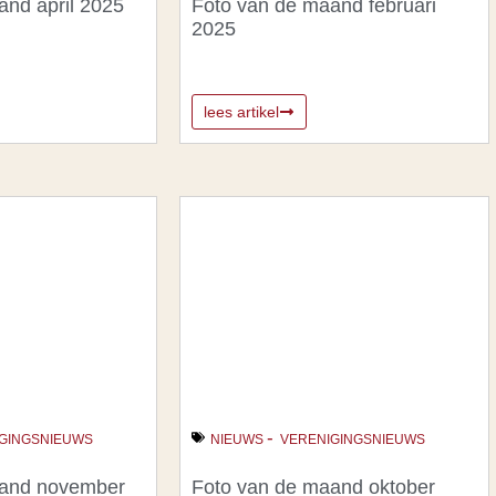
and april 2025
Foto van de maand februari
2025
lees artikel
-
GINGSNIEUWS
NIEUWS
VERENIGINGSNIEUWS
aand november
Foto van de maand oktober