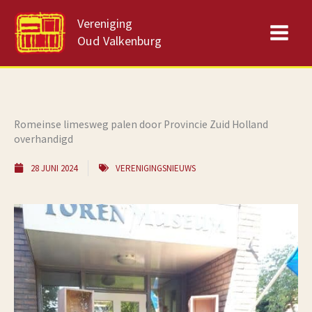
Ga
Vereniging
naar
Oud Valkenburg
de
inhoud
Romeinse limesweg palen door Provincie Zuid Holland
overhandigd
28 JUNI 2024
VERENIGINGSNIEUWS