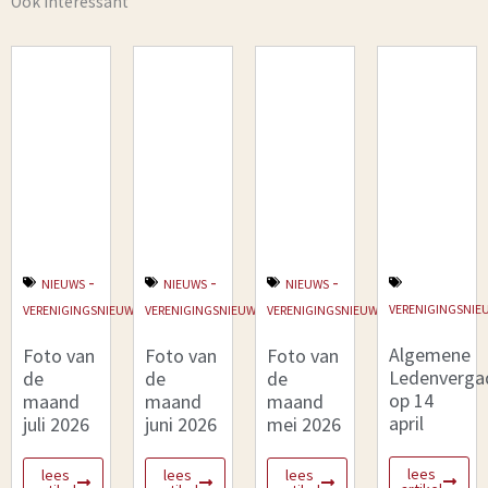
Ook interessant
-
-
-
NIEUWS
NIEUWS
NIEUWS
VERENIGINGSNIE
VERENIGINGSNIEUWS
VERENIGINGSNIEUWS
VERENIGINGSNIEUWS
Algemene
Foto van
Foto van
Foto van
Ledenverga
de
de
de
op 14
maand
maand
maand
april
juli 2026
juni 2026
mei 2026
lees
lees
lees
lees