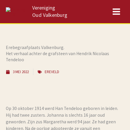
Ga
Vereniging
naar
Oud Valkenburg
de
inhoud
Erebegraafplaats Valkenburg.
Het verhaal achter de grafsteen van Hendrik Nicolaas
Tendeloo
3 MEI 2022
EREVELD
Op 30 oktober 1914 werd Han Tendeloo geboren in leiden.
Hij had twee zusters. Johanna is slechts 16 jaar oud
geworden. Zijn zus Margaretha werd 94 jaar. Ze had geen
kinderen. Na de oorlog adopteerde ze vanuit een