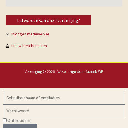
Lid worden van onze vereniging?
inloggen medewerker
nieuw bericht maken
Vereniging © 2026 | Webdesign door
Sierink-WP
Username
or
Password
Email
Address
Onthoud mij