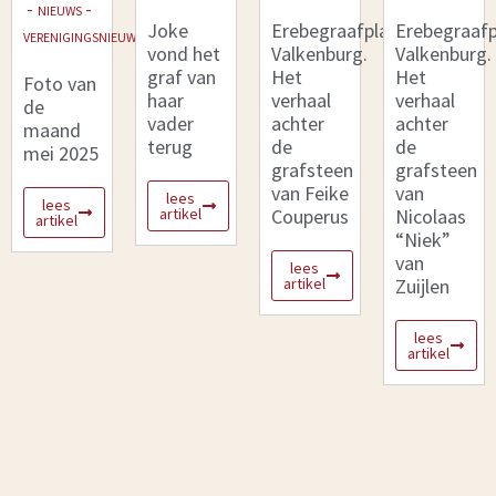
-
-
NIEUWS
Joke
Erebegraafplaaats
Erebegraafp
VERENIGINGSNIEUWS
vond het
Valkenburg.
Valkenburg.
graf van
Het
Het
Foto van
haar
verhaal
verhaal
de
vader
achter
achter
maand
terug
de
de
mei 2025
grafsteen
grafsteen
van Feike
van
lees
lees
artikel
Couperus
Nicolaas
artikel
“Niek”
van
lees
artikel
Zuijlen
lees
artikel