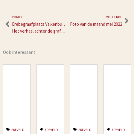
Vorige
Vo
VORIGE
VOLGENDE
Erebegraafplaats Valkenburg.
Foto van de maand mei 2022
Het verhaal achter de grafsteen van Pieter van Egmond
Ook interessant
EREVELD
EREVELD
EREVELD
EREVELD